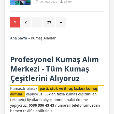
29 Ocak 2025
admin
1
2
…
21
»
Ana Sayfa
»
Kumaş Alanlar
Profesyonel Kumaş Alım
Merkezi - Tüm Kumaş
Çeşitlerini Alıyoruz
Kumaş.tr olarak
parti, stok ve ihraç fazlası kumaş
alımları
yapıyoruz. 50'den fazla kumaş çeşidini en
rekabetçi fiyatlarla alıyor, anında nakit ödeme
yapıyoruz.
0536 336 43 43
numaralı telefonumuzdan
hemen teklif alabilirsiniz.