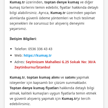
Kumaş.tr
üzerinden,
toptan denye kumaş
ve diğer
kumaş türlerini temin edebilir, fiyatlar hakkında detaylı
bilgi alabilirsiniz. Ayrıca,
Kumaş.tr
üzerinden yapılan
alımlarda güvenli ödeme yöntemleri ve hızlı teslimat
seçenekleri ile sorunsuz bir alışveriş deneyimi
yaşarsınız.
İletişim Bilgileri:
Telefon: 0536 336 43 43
Web:
https://kumaş.tr
Adres:
Seyitnizam Mahallesi G.25 Sokak No: 30/A
Zeytinburnu/İstanbul
Kumaş.tr
,
toptan kumaş alımı
ve
satımı
yapmak
isteyenler için kapsamlı bir çözüm sunmaktadır.
Toptan denye kumaş fiyatları
hakkında detaylı bilgi
almak, kaliteli kumaşları uygun fiyatlarla temin etmek
ve güvenli alışveriş yapmak için
Kumaş.tr
’yi tercih
edebilirsiniz.