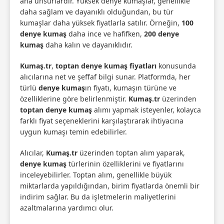
ana unsurlardır. Yüksek denye kumaşlar, genellikle
daha sağlam ve dayanıklı olduğundan, bu tür
kumaşlar daha yüksek fiyatlarla satılır. Örneğin,
100
denye kumaş
daha ince ve hafifken,
200 denye
kumaş
daha kalın ve dayanıklıdır.
Kumaş.tr
,
toptan denye kumaş fiyatları
konusunda
alıcılarına net ve şeffaf bilgi sunar. Platformda, her
türlü
denye kumaş
ın fiyatı, kumaşın türüne ve
özelliklerine göre belirlenmiştir.
Kumaş.tr
üzerinden
toptan denye kumaş
alımı yapmak isteyenler, kolayca
farklı fiyat seçeneklerini karşılaştırarak ihtiyacına
uygun kumaşı temin edebilirler.
Alıcılar,
Kumaş.tr
üzerinden toptan alım yaparak,
denye kumaş
türlerinin özelliklerini ve fiyatlarını
inceleyebilirler. Toptan alım, genellikle büyük
miktarlarda yapıldığından, birim fiyatlarda önemli bir
indirim sağlar. Bu da işletmelerin maliyetlerini
azaltmalarına yardımcı olur.