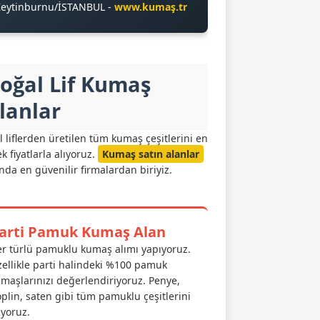
Zeytinburnu/İSTANBUL -
www.kumaş.tr
oğal Lif Kumaş
lanlar
 liflerden üretilen tüm kumaş çeşitlerini en
k fiyatlarla alıyoruz.
Kumaş satın alanlar
nda en güvenilir firmalardan biriyiz.
arti Pamuk Kumaş Alan
r türlü pamuklu kumaş alımı yapıyoruz.
ellikle parti halindeki %100 pamuk
maşlarınızı değerlendiriyoruz. Penye,
plin, saten gibi tüm pamuklu çeşitlerini
ıyoruz.