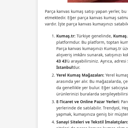
Parça kanvas kumaş satışı yapan yerler, bu 
etmektedir. Eğer parça kanvas kumaş satma
vardır. İşte parça kanvas kumaşınızı satabil
Kumaş.tr:
Türkiye genelinde,
Kumaş.
platformdur. Bu platform, toptan kumaş
Parça kanvas kumaşınızı Kumaş.tr üzer
alışveriş imkânı sunarak, satışınızı ko
43 43
’ü arayabilirsiniz. Ayrıca, adresi
İstanbul
’dur.
Yerel Kumaş Mağazaları:
Yerel kumaş
arasında yer alır. Bu mağazalarda, çe
da genellikle yer bulur. Eğer satıcıys
ürünlerinizi buralarda sergileyebilirs
E-Ticaret ve Online Pazar Yerleri:
Parç
yerlerinde de satılabilir. Trendyol, H
yapmak, kumaşınıza geniş bir müşteri
Sanayi Siteleri ve Tekstil İmalatçıları