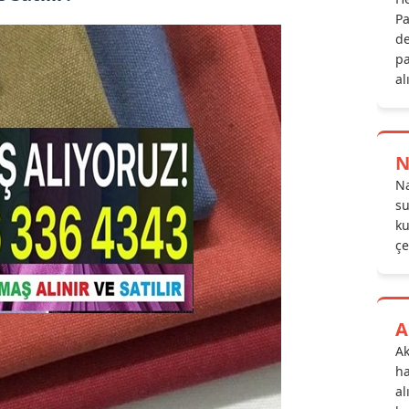
Pa
de
pa
al
N
Na
su
ku
çe
A
Ak
ha
al