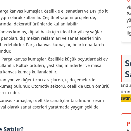
V
Vi
arça kanvas kumaşlar, özellikle el sanatları ve DIY (do it
Pa
gın olarak kullanılır. Çeşitli el yapımı projelerde,
yü
rında, dekoratif ürünlerde kullanılabilir.
vi
anvas kumaş, dijital baskı için ideal bir yüzey sağlar.
il
r panoları, dış mekan reklamları ve sanat eserlerinin
 edebilirler. Parça kanvas kumaşlar, belirli ebatlarda
undur.
:
Parça kanvas kumaşlar, özellikle küçük boyutlardaki ev
S
lanılır. Koltuk örtüleri, yastıklar, minderler ve masa
S
a kanvas kumaş kullanılabilir.
 kamyon ve diğer ticari araçlarda, iç döşemelerde
Endüs
kumaş bulunur. Otomotiv sektörü, özellikle uzun ömürlü
ürün 
ercih eder.
satın
anvas kumaşlar, özellikle sanatçılar tarafından resim
tuval olarak sanat eserleri yaratmada yaygın şekilde
P
Satılır?
He