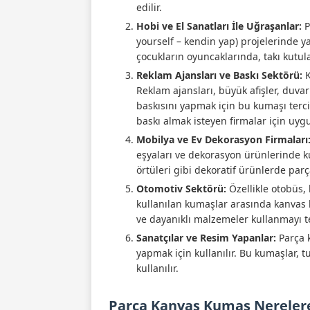
edilir.
Hobi ve El Sanatları İle Uğraşanlar:
P
yourself – kendin yap) projelerinde yay
çocukların oyuncaklarında, takı kutula
Reklam Ajansları ve Baskı Sektörü:
K
Reklam ajansları, büyük afişler, duva
baskısını yapmak için bu kumaşı tercih
baskı almak isteyen firmalar için uyg
Mobilya ve Ev Dekorasyon Firmaları
eşyaları ve dekorasyon ürünlerinde kul
örtüleri gibi dekoratif ürünlerde parç
Otomotiv Sektörü:
Özellikle otobüs,
kullanılan kumaşlar arasında kanvas 
ve dayanıklı malzemeler kullanmayı t
Sanatçılar ve Resim Yapanlar:
Parça k
yapmak için kullanılır. Bu kumaşlar, 
kullanılır.
Parça Kanvas Kumaş Nerelere 