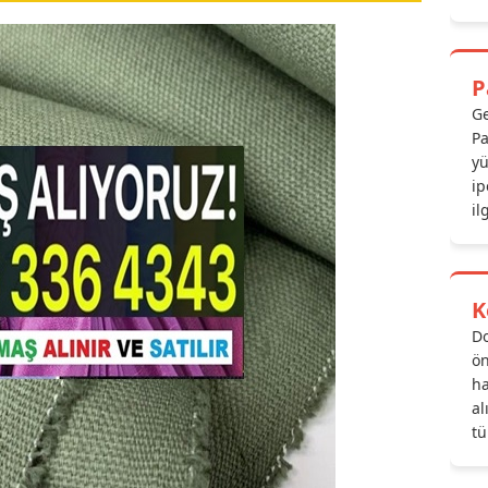
P
Ge
Pa
yü
ip
il
K
Do
ön
ha
al
tü