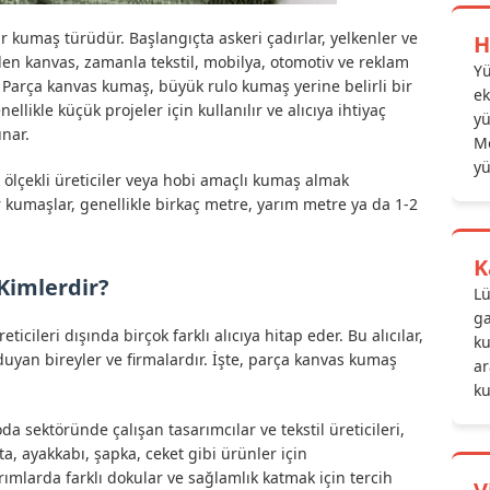
 kumaş türüdür. Başlangıçta askeri çadırlar, yelkenler ve
H
ilen kanvas, zamanla tekstil, mobilya, otomotiv ve reklam
Yü
 Parça kanvas kumaş, büyük rulo kumaş yerine belirli bir
ek
llikle küçük projeler için kullanılır ve alıcıya ihtiyaç
yü
nar.
Me
yü
 ölçekli üreticiler veya hobi amaçlı kumaş almak
tür kumaşlar, genellikle birkaç metre, yarım metre ya da 1-2
K
Kimlerdir?
Lü
ga
icileri dışında birçok farklı alıcıya hitap eder. Bu alıcılar,
ku
 duyan bireyler ve firmalardır. İşte, parça kanvas kumaş
ar
ku
a sektöründe çalışan tasarımcılar ve tekstil üreticileri,
, ayakkabı, şapka, ceket gibi ürünler için
rımlarda farklı dokular ve sağlamlık katmak için tercih