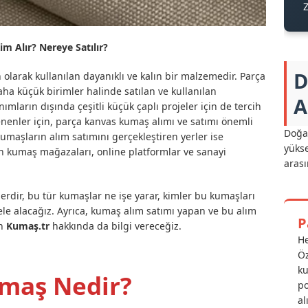
 Alır? Nereye Satılır?
D
 olarak kullanılan dayanıklı ve kalın bir malzemedir. Parça
ha küçük birimler halinde satılan ve kullanılan
A
ımların dışında çeşitli küçük çaplı projeler için de tercih
ilenenler için, parça kanvas kumaş alımı ve satımı önemli
Doğal
kumaşların alım satımını gerçekleştiren yerler ise
yükse
n kumaş mağazaları, online platformlar ve sanayi
arası
rdir, bu tür kumaşlar ne işe yarar, kimler bu kumaşları
a ele alacağız. Ayrıca, kumaş alım satımı yapan ve bu alım
P
an
Kumaş.tr
hakkında da bilgi vereceğiz.
He
Öz
ku
maş Nedir?
po
al