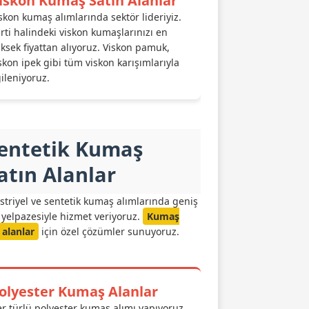
iskon Kumaş Satın Alanlar
skon kumaş alımlarında sektör lideriyiz.
rti halindeki viskon kumaşlarınızı en
ksek fiyattan alıyoruz. Viskon pamuk,
skon ipek gibi tüm viskon karışımlarıyla
gileniyoruz.
entetik Kumaş
atın Alanlar
triyel ve sentetik kumaş alımlarında geniş
yelpazesiyle hizmet veriyoruz.
Kumaş
 alanlar
için özel çözümler sunuyoruz.
olyester Kumaş Alanlar
r türlü polyester kumaş alımı yapıyoruz.