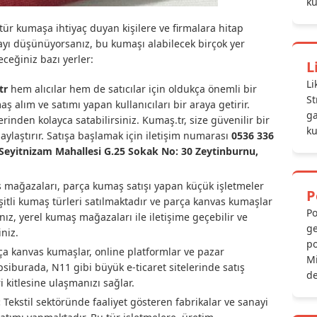
ku
tür kumaşa ihtiyaç duyan kişilere ve firmalara hitap
yı düşünüyorsanız, bu kumaşı alabilecek birçok yer
eceğiniz bazı yerler:
L
Li
tr
hem alıcılar hem de satıcılar için oldukça önemli bir
St
 alım ve satımı yapan kullanıcıları bir araya getirir.
ga
inden kolayca satabilirsiniz. Kumaş.tr, size güvenilir bir
ku
laylaştırır. Satışa başlamak için iletişim numarası
0536 336
Seyitnizam Mahallesi G.25 Sokak No: 30 Zeytinburnu,
 mağazaları, parça kumaş satışı yapan küçük işletmeler
P
şitli kumaş türleri satılmaktadır ve parça kanvas kumaşlar
Po
anız, yerel kumaş mağazaları ile iletişime geçebilir ve
ge
iniz.
po
a kanvas kumaşlar, online platformlar ve pazar
Mi
epsiburada, N11 gibi büyük e-ticaret sitelerinde satış
de
 kitlesine ulaşmanızı sağlar.
:
Tekstil sektöründe faaliyet gösteren fabrikalar ve sanayi