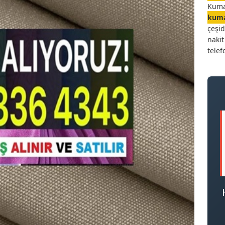
Kuma
kuma
çeşid
naki
telef