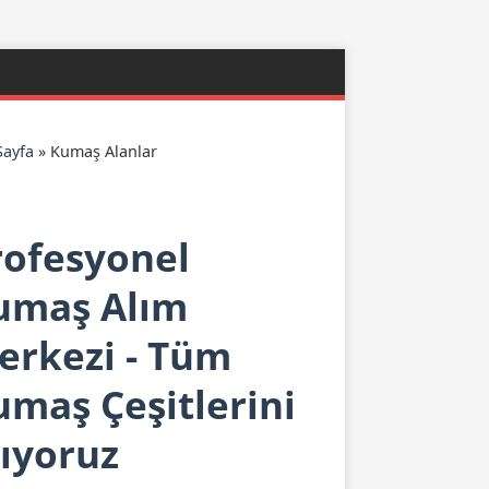
Sayfa
»
Kumaş Alanlar
rofesyonel
umaş Alım
erkezi - Tüm
umaş Çeşitlerini
lıyoruz